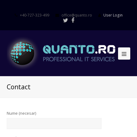
+40-727-323-499
office@quanto.ro
User Login
Contact
Nume (necesar)