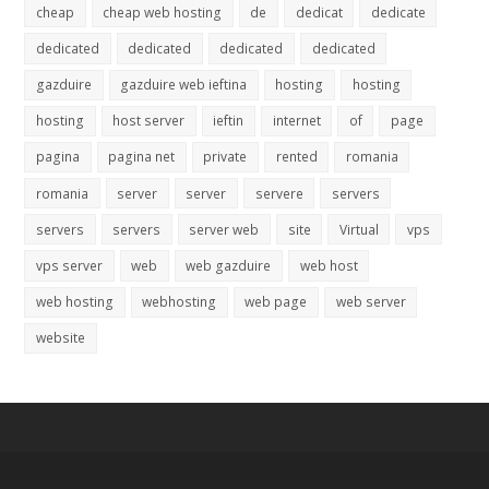
cheap
cheap web hosting
de
dedicat
dedicate
dedicated
dedicated
dedicated
dedicated
gazduire
gazduire web ieftina
hosting
hosting
hosting
host server
ieftin
internet
of
page
pagina
pagina net
private
rented
romania
romania
server
server
servere
servers
servers
servers
server web
site
Virtual
vps
vps server
web
web gazduire
web host
web hosting
webhosting
web page
web server
website