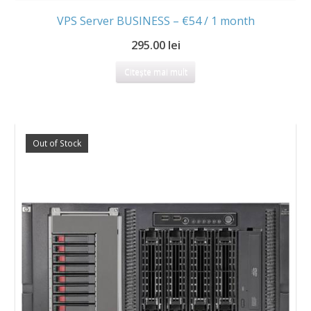
VPS Server BUSINESS – €54 / 1 month
295.00 lei
Citește mai mult
Out of Stock