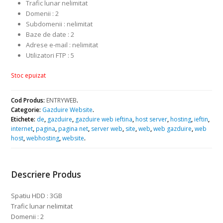
Trafic lunar nelimitat
Domenii : 2
Subdomenii : nelimitat
Baze de date : 2
Adrese e-mail : nelimitat
Utilizatori FTP : 5
Stoc epuizat
Cod Produs:
ENTRYWEB
.
Categorie:
Gazduire Website
.
Etichete:
de
,
gazduire
,
gazduire web ieftina
,
host server
,
hosting
,
ieftin
,
internet
,
pagina
,
pagina net
,
server web
,
site
,
web
,
web gazduire
,
web
host
,
webhosting
,
website
.
Descriere Produs
Spatiu HDD : 3GB
Trafic lunar nelimitat
Domenii : 2