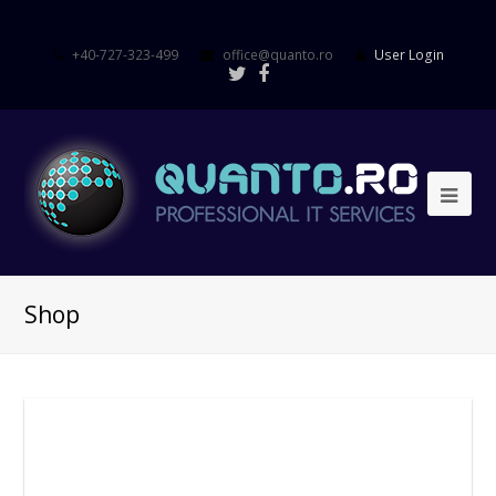
+40-727-323-499
office@quanto.ro
User Login
Shop