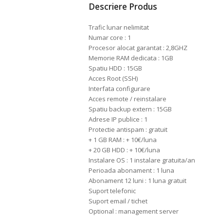
Descriere Produs
Trafic lunar nelimitat
Numar core : 1
Procesor alocat garantat : 2,8GHZ
Memorie RAM dedicata : 1GB
Spatiu HDD : 15GB
Acces Root (SSH)
Interfata configurare
Acces remote / reinstalare
Spatiu backup extern : 15GB
Adrese IP publice : 1
Protectie antispam : gratuit
+ 1 GB RAM : + 10€/luna
+ 20 GB HDD : + 10€/luna
Instalare OS : 1 instalare gratuita/an
Perioada abonament : 1 luna
Abonament 12 luni : 1 luna gratuit
Suport telefonic
Suport email / tichet
Optional : management server