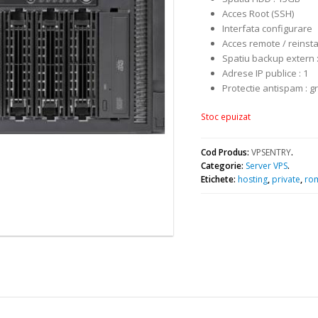
Acces Root (SSH)
Interfata configurare
Acces remote / reinst
Spatiu backup extern 
Adrese IP publice : 1
Protectie antispam : gr
Stoc epuizat
Cod Produs:
VPSENTRY
.
Categorie:
Server VPS
.
Etichete:
hosting
,
private
,
ro