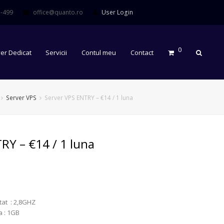
-499
office@quanto.ro
User Login
0
er Dedicat
Servicii
Contul meu
Contact
Server VPS
Server VPS ENTRY – €14 / 1 luna
RY – €14 / 1 luna
tat : 2,8GHZ
 : 1GB