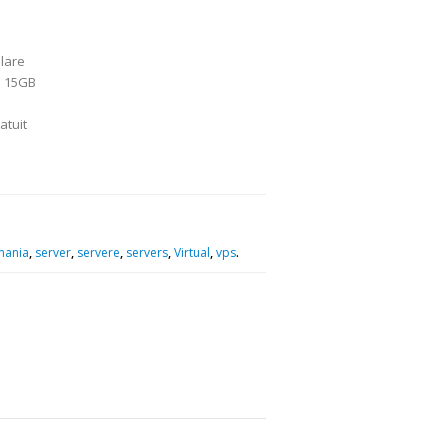
alare
: 15GB
atuit
mania
,
server
,
servere
,
servers
,
Virtual
,
vps
.