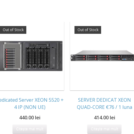
Out of Stock
Out of Stock
edicated Server XEON 5520 +
SERVER DEDICAT XEON
4 IP (NON UE)
QUAD-CORE €76 / 1 luna
440.00 lei
414.00 lei
Citește mai mult
Citește mai mult