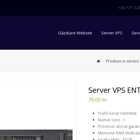
+40-727-323
Găzduire Website
Server VPS
Serv
Produse si servicii
Server VPS ENT
76.00 lei
Trafic lunar nelimitat
Numar core : 1
Procesor alocat garan
Memorie RAM dedicata
Spatiu HDD : 15GB